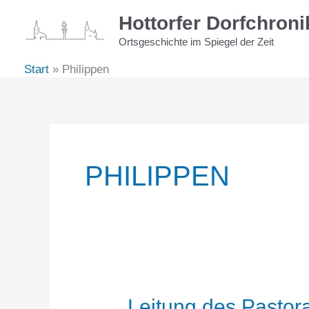
Zum
Hottorfer Dorfchroni
Inhalt
Ortsgeschichte im Spiegel der Zeit
springen
Start
Philippen
PHILIPPEN
Leitung des Pastor