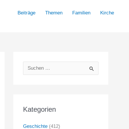
Beiträge
Themen
Familien
Kirche
S
u
c
h
Kategorien
e
n
Geschichte
(412)
n