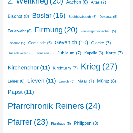
2. Weltkrieg
(20)
Aachen
(8)
Altar
(7)
Boslar
(16)
Bischof
(8)
Buchholzbusch
(5)
Dekanat
(5)
Firmung
(20)
Feuerwehr
(6)
Frauengemeinschaft
(5)
Gevenich
(10)
Glocke
(7)
Gemeinde
(6)
Friedhof
(5)
Jubiläum
(7)
Karte
(7)
Kapelle
(6)
Hasselsweiler
(5)
Joussen
(5)
Krieg
(27)
Kirchenchor
(11)
Kirchturm
(7)
Lieven
(11)
Müntz
(8)
Maar
(7)
Lehrer
(6)
Linnich
(5)
Papst
(11)
Pfarrchronik Reiners
(24)
Pfarrer
(23)
Philippen
(8)
Pfarrhaus
(5)