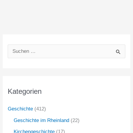
S
u
c
h
Kategorien
e
n
Geschichte
(412)
n
Geschichte im Rheinland
(22)
a
Kirchengeschichte
(17)