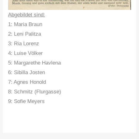
Abgebildet sind:
1: Maria Braun
2: Leni Palitza
3: Ria Lorenz
4: Luise Völker
5: Margarethe Havlena
6: Sibilla Josten
7: Agnes Honold
8: Schmitz (Flurgasse)
9: Sofie Meyers