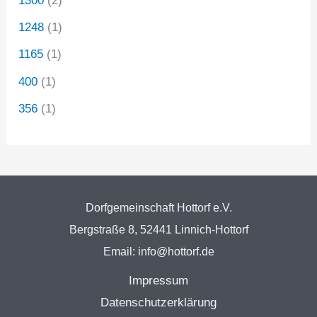
1300
(2)
1248
(1)
1165
(1)
400
(1)
356
(1)
Dorfgemeinschaft Hottorf e.V.
Bergstraße 8, 52441 Linnich-Hottorf
Email: info@hottorf.de
Impressum
Datenschutzerklärung