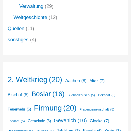
Verwaltung
(29)
Weltgeschichte
(12)
Quellen
(11)
sonstiges
(4)
2. Weltkrieg
(20)
Aachen
(8)
Altar
(7)
Boslar
(16)
Bischof
(8)
Buchholzbusch
(5)
Dekanat
(5)
Firmung
(20)
Feuerwehr
(6)
Frauengemeinschaft
(5)
Gevenich
(10)
Glocke
(7)
Gemeinde
(6)
Friedhof
(5)
Jubiläum
(7)
Karte
(7)
Kapelle
(6)
Hasselsweiler
(5)
Joussen
(5)