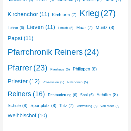
Krieg
(27)
Kirchenchor
(11)
Kirchturm
(7)
Lieven
(11)
Müntz
(8)
Maar
(7)
Lehrer
(6)
Linnich
(5)
Papst
(11)
Pfarrchronik Reiners
(24)
Pfarrer
(23)
Philippen
(8)
Pfarrhaus
(5)
Priester
(12)
Prozession
(5)
Ralshoven
(5)
Reiners
(16)
Schiffer
(8)
Restaurierung
(6)
Saal
(6)
Schule
(8)
Sportplatz
(8)
Tetz
(7)
Verwaltung
(5)
von Meer
(5)
Weihbischof
(10)