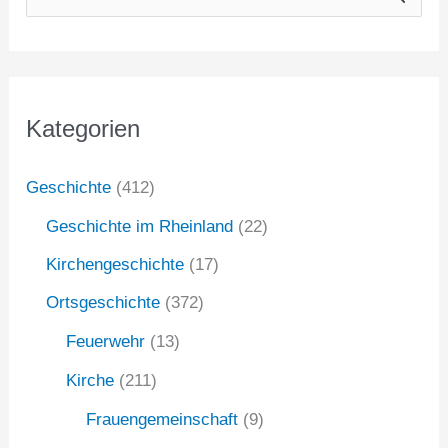
u
c
h
Kategorien
e
n
Geschichte
(412)
n
Geschichte im Rheinland
(22)
a
Kirchengeschichte
(17)
c
Ortsgeschichte
(372)
h
:
Feuerwehr
(13)
Kirche
(211)
Frauengemeinschaft
(9)