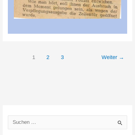
1
2
3
Weiter
→
S
u