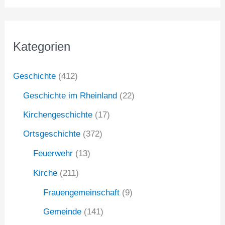
c
h
Kategorien
e
n
Geschichte
(412)
n
Geschichte im Rheinland
(22)
a
Kirchengeschichte
(17)
c
Ortsgeschichte
(372)
h
:
Feuerwehr
(13)
Kirche
(211)
Frauengemeinschaft
(9)
Gemeinde
(141)