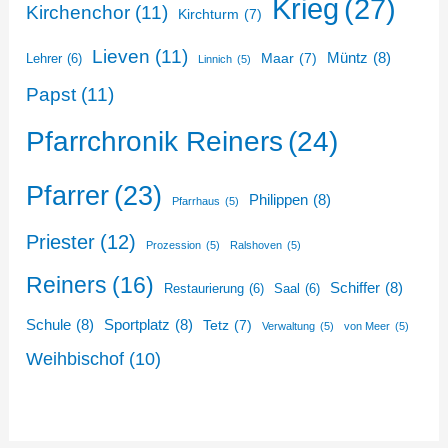
Krieg
(27)
Kirchenchor
(11)
Kirchturm
(7)
Lieven
(11)
Müntz
(8)
Maar
(7)
Lehrer
(6)
Linnich
(5)
Papst
(11)
Pfarrchronik Reiners
(24)
Pfarrer
(23)
Philippen
(8)
Pfarrhaus
(5)
Priester
(12)
Prozession
(5)
Ralshoven
(5)
Reiners
(16)
Schiffer
(8)
Restaurierung
(6)
Saal
(6)
Schule
(8)
Sportplatz
(8)
Tetz
(7)
Verwaltung
(5)
von Meer
(5)
Weihbischof
(10)