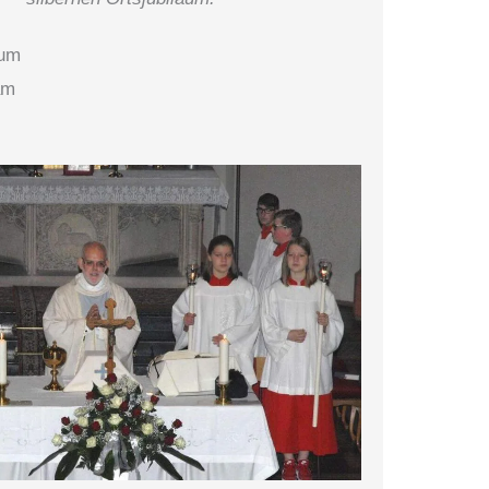
äum
am