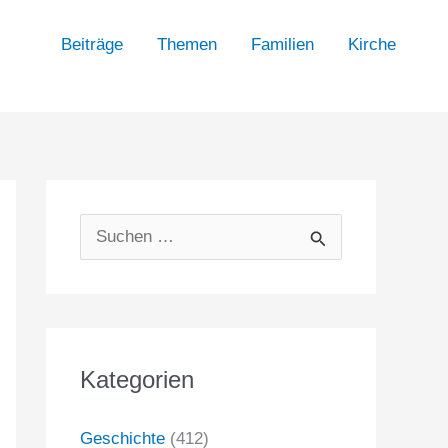
Beiträge
Themen
Familien
Kirche
S
u
c
h
Kategorien
e
n
Geschichte
(412)
n