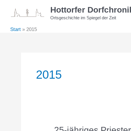
Zum
Hottorfer Dorfchroni
Inhalt
Ortsgeschichte im Spiegel der Zeit
springen
Start
2015
2015
25-jähriges Prieste