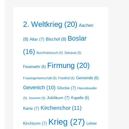
2. Weltkrieg
(20)
Aachen
Boslar
(8)
Bischof
(8)
Altar
(7)
(16)
Buchholzbusch
(5)
Dekanat
(5)
Firmung
(20)
Feuerwehr
(6)
Gemeinde
(6)
Frauengemeinschaft
(5)
Friedhof
(5)
Gevenich
(10)
Glocke
(7)
Hasselsweiler
Jubiläum
(7)
Kapelle
(6)
(5)
Joussen
(5)
Kirchenchor
(11)
Karte
(7)
Krieg
(27)
Kirchturm
(7)
Lehrer