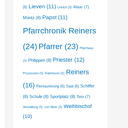
Lieven
(11)
Maar
(7)
(6)
Linnich
(5)
Papst
(11)
Müntz
(8)
Pfarrchronik Reiners
(24)
Pfarrer
(23)
Pfarrhaus
Priester
(12)
Philippen
(8)
(5)
Reiners
Prozession
(5)
Ralshoven
(5)
(16)
Schiffer
Restaurierung
(6)
Saal
(6)
(8)
Schule
(8)
Sportplatz
(8)
Tetz
(7)
Weihbischof
Verwaltung
(5)
von Meer
(5)
(10)