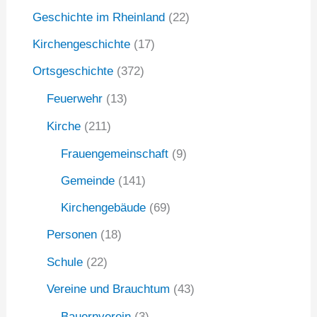
n
Geschichte im Rheinland
(22)
a
Kirchengeschichte
(17)
c
Ortsgeschichte
(372)
h
:
Feuerwehr
(13)
Kirche
(211)
Frauengemeinschaft
(9)
Gemeinde
(141)
Kirchengebäude
(69)
Personen
(18)
Schule
(22)
Vereine und Brauchtum
(43)
Bauernverein
(3)