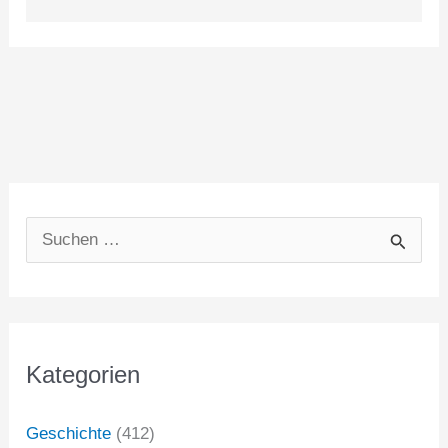
S
u
c
h
Kategorien
e
n
Geschichte
(412)