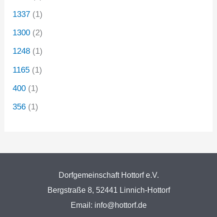
1337
(1)
1300
(2)
1248
(1)
1165
(1)
400
(1)
356
(1)
Dorfgemeinschaft Hottorf e.V.
Bergstraße 8, 52441 Linnich-Hottorf
Email: info@hottorf.de