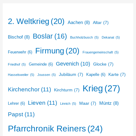
2. Weltkrieg
(20)
Aachen
(8)
Altar
(7)
Boslar
(16)
Bischof
(8)
Buchholzbusch
(5)
Dekanat
(5)
Firmung
(20)
Feuerwehr
(6)
Frauengemeinschaft
(5)
Gevenich
(10)
Glocke
(7)
Gemeinde
(6)
Friedhof
(5)
Jubiläum
(7)
Karte
(7)
Kapelle
(6)
Hasselsweiler
(5)
Joussen
(5)
Krieg
(27)
Kirchenchor
(11)
Kirchturm
(7)
Lieven
(11)
Müntz
(8)
Maar
(7)
Lehrer
(6)
Linnich
(5)
Papst
(11)
Pfarrchronik Reiners
(24)