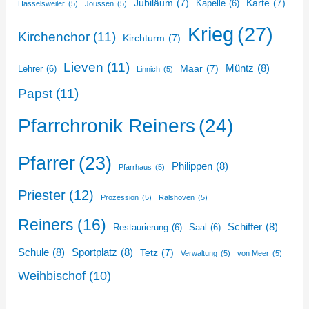
Jubiläum
(7)
Karte
(7)
Kapelle
(6)
Hasselsweiler
(5)
Joussen
(5)
Krieg
(27)
Kirchenchor
(11)
Kirchturm
(7)
Lieven
(11)
Müntz
(8)
Maar
(7)
Lehrer
(6)
Linnich
(5)
Papst
(11)
Pfarrchronik Reiners
(24)
Pfarrer
(23)
Philippen
(8)
Pfarrhaus
(5)
Priester
(12)
Prozession
(5)
Ralshoven
(5)
Reiners
(16)
Schiffer
(8)
Restaurierung
(6)
Saal
(6)
Schule
(8)
Sportplatz
(8)
Tetz
(7)
Verwaltung
(5)
von Meer
(5)
Weihbischof
(10)