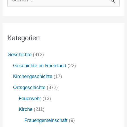
S
u
c
h
Kategorien
e
n
Geschichte
(412)
n
Geschichte im Rheinland
(22)
a
Kirchengeschichte
(17)
c
Ortsgeschichte
(372)
h
:
Feuerwehr
(13)
Kirche
(211)
Frauengemeinschaft
(9)