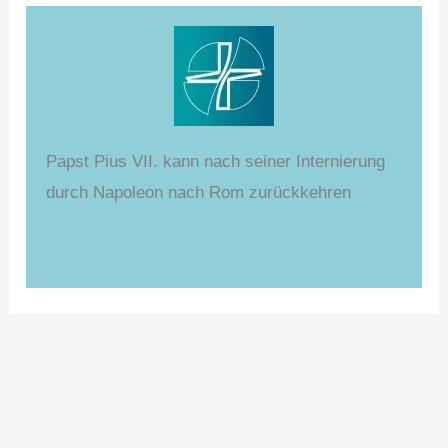
Papst Pius VII. kann nach seiner Internierung
durch Napoleon nach Rom zurückkehren