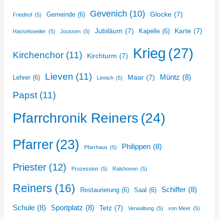
Gevenich
(10)
Glocke
(7)
Gemeinde
(6)
Friedhof
(5)
Jubiläum
(7)
Karte
(7)
Kapelle
(6)
Hasselsweiler
(5)
Joussen
(5)
Krieg
(27)
Kirchenchor
(11)
Kirchturm
(7)
Lieven
(11)
Müntz
(8)
Maar
(7)
Lehrer
(6)
Linnich
(5)
Papst
(11)
Pfarrchronik Reiners
(24)
Pfarrer
(23)
Philippen
(8)
Pfarrhaus
(5)
Priester
(12)
Prozession
(5)
Ralshoven
(5)
Reiners
(16)
Schiffer
(8)
Restaurierung
(6)
Saal
(6)
Schule
(8)
Sportplatz
(8)
Tetz
(7)
Verwaltung
(5)
von Meer
(5)