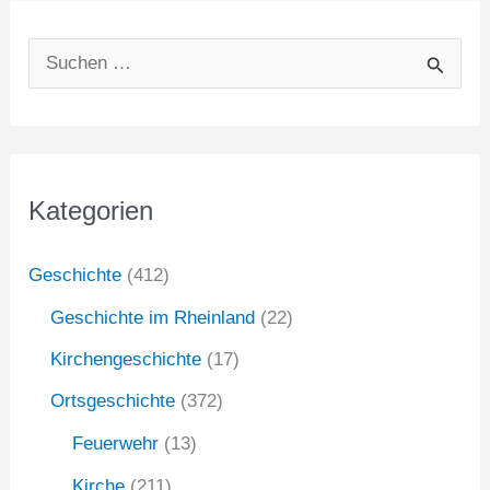
S
u
c
h
Kategorien
e
n
Geschichte
(412)
n
Geschichte im Rheinland
(22)
a
Kirchengeschichte
(17)
c
Ortsgeschichte
(372)
h
:
Feuerwehr
(13)
Kirche
(211)