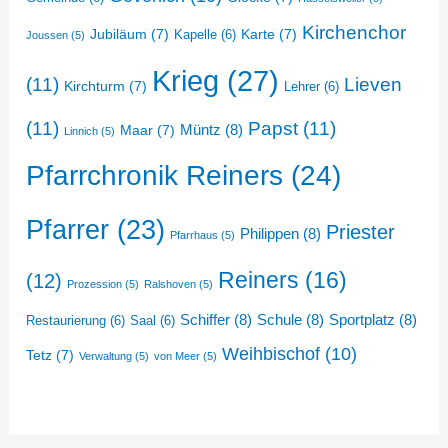
Kirchenchor
Jubiläum
(7)
Karte
(7)
Kapelle
(6)
Joussen
(5)
Krieg
(27)
(11)
Lieven
Kirchturm
(7)
Lehrer
(6)
(11)
Papst
(11)
Müntz
(8)
Maar
(7)
Linnich
(5)
Pfarrchronik Reiners
(24)
Pfarrer
(23)
Priester
Philippen
(8)
Pfarrhaus
(5)
Reiners
(16)
(12)
Prozession
(5)
Ralshoven
(5)
Schiffer
(8)
Schule
(8)
Sportplatz
(8)
Restaurierung
(6)
Saal
(6)
Weihbischof
(10)
Tetz
(7)
Verwaltung
(5)
von Meer
(5)