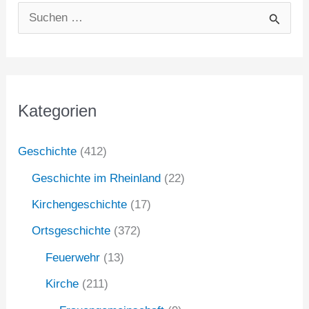
S
u
c
h
Kategorien
e
n
Geschichte
(412)
n
Geschichte im Rheinland
(22)
a
Kirchengeschichte
(17)
c
Ortsgeschichte
(372)
h
:
Feuerwehr
(13)
Kirche
(211)