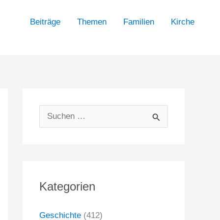
Beiträge
Themen
Familien
Kirche
S
u
c
h
Kategorien
e
n
Geschichte
(412)
n