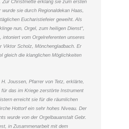
. Zur Christmette erklang sie zum ersten
r wurde sie durch Regio­naldekan Haas,
ttäglichen Eucharistiefeier geweiht. Als
linge nun, Orgel, zum heiligen Dienst“,
, into­niert vom Orgelreferenten un­seres
r Viktor Scholz, Mönchengladbach. Er
l gleich die klanglichen Möglichkeiten
H. Joussen, Pfarrer von Tetz, er­klärte,
für das im Kriege zerstörte In­strument
istern erreicht sie für die räumlichen
irche Hottorf ein sehr hohes Niveau. Der
nts wurde von der Orgelbauanstalt Gebr.
st, in Zusammenarbeit mit dem