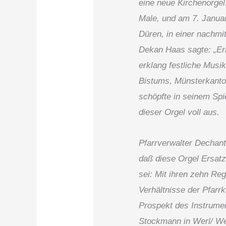
eine neue Kirchenorgel
Male, und am 7. Ja­nua
Düren, in ei­ner nachmi
Dekan Haas sagte: „Erk
erklang festliche Musik
Bistums, Münsterkanto
schöpfte in seinem Spie
dieser Orgel voll aus.
Pfarrverwalter Dechant 
daß diese Orgel Ersatz 
sei: Mit ihren zehn Reg
Verhältnisse der Pfarrk
Prospekt des Instrume
Stockmann in Werl/ We