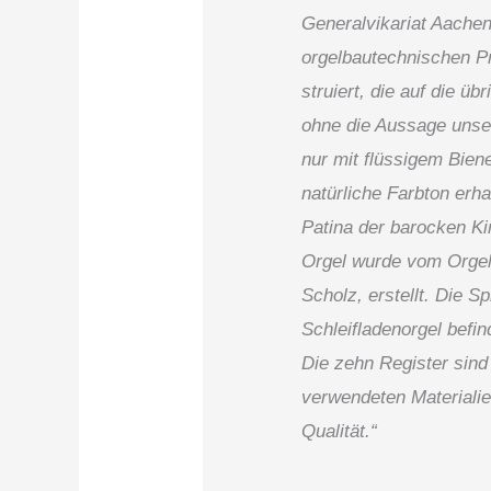
Generalvikariat Aachen
orgelbautechnischen Pr
struiert, die auf die ü
ohne die Aussage unse
nur mit flüssigem Bie­
natürliche Farbton erha
Patina der barocken Ki
Orgel wur­de vom Orgel
Scholz, er­stellt. Die 
Schleifladen­orgel befi
Die zehn Register sind 
verwendeten Materialie
Qualität.“