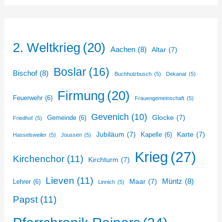
2. Weltkrieg
(20)
Aachen
(8)
Altar
(7)
Boslar
(16)
Bischof
(8)
Buchholzbusch
(5)
Dekanat
(5)
Firmung
(20)
Feuerwehr
(6)
Frauengemeinschaft
(5)
Gevenich
(10)
Glocke
(7)
Gemeinde
(6)
Friedhof
(5)
Jubiläum
(7)
Karte
(7)
Kapelle
(6)
Hasselsweiler
(5)
Joussen
(5)
Krieg
(27)
Kirchenchor
(11)
Kirchturm
(7)
Lieven
(11)
Müntz
(8)
Maar
(7)
Lehrer
(6)
Linnich
(5)
Papst
(11)