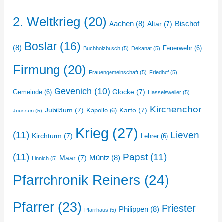
2. Weltkrieg
(20)
Aachen
(8)
Bischof
Altar
(7)
Boslar
(16)
(8)
Feuerwehr
(6)
Buchholzbusch
(5)
Dekanat
(5)
Firmung
(20)
Frauengemeinschaft
(5)
Friedhof
(5)
Gevenich
(10)
Glocke
(7)
Gemeinde
(6)
Hasselsweiler
(5)
Kirchenchor
Jubiläum
(7)
Karte
(7)
Kapelle
(6)
Joussen
(5)
Krieg
(27)
(11)
Lieven
Kirchturm
(7)
Lehrer
(6)
(11)
Papst
(11)
Müntz
(8)
Maar
(7)
Linnich
(5)
Pfarrchronik Reiners
(24)
Pfarrer
(23)
Priester
Philippen
(8)
Pfarrhaus
(5)