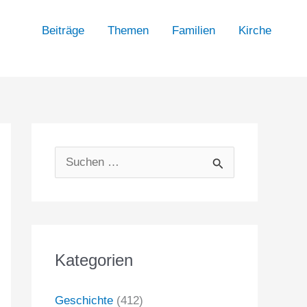
Beiträge
Themen
Familien
Kirche
S
u
c
h
Kategorien
e
n
Geschichte
(412)
n