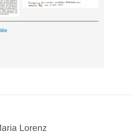
älle
aria Lorenz