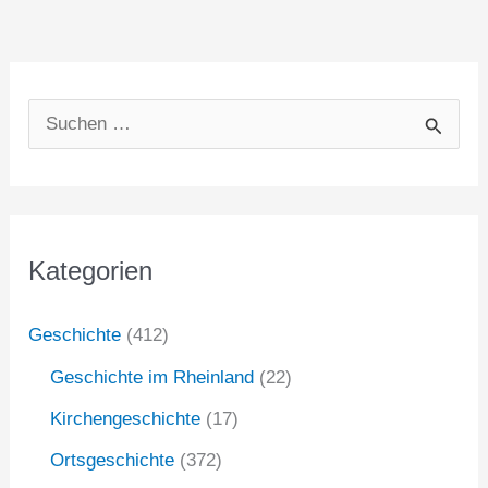
S
u
c
h
Kategorien
e
n
Geschichte
(412)
n
Geschichte im Rheinland
(22)
a
Kirchengeschichte
(17)
c
Ortsgeschichte
(372)
h