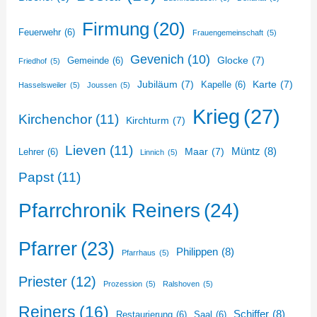
Firmung
(20)
Feuerwehr
(6)
Frauengemeinschaft
(5)
Gevenich
(10)
Glocke
(7)
Gemeinde
(6)
Friedhof
(5)
Jubiläum
(7)
Karte
(7)
Kapelle
(6)
Hasselsweiler
(5)
Joussen
(5)
Krieg
(27)
Kirchenchor
(11)
Kirchturm
(7)
Lieven
(11)
Müntz
(8)
Maar
(7)
Lehrer
(6)
Linnich
(5)
Papst
(11)
Pfarrchronik Reiners
(24)
Pfarrer
(23)
Philippen
(8)
Pfarrhaus
(5)
Priester
(12)
Prozession
(5)
Ralshoven
(5)
Reiners
(16)
Schiffer
(8)
Restaurierung
(6)
Saal
(6)