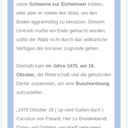
seine
Schweine zur
Eichelmast
treiben,
oder aber er rodete den Wald, um
den
Boden aggrarmäßig zu benutzen. Diesem
Umtrieb mußte
ein Ende gemacht werden,
sollte der Wald nicht durch
das willkürliche
Verfügen der Anrainer zugrunde gehen.
Deshalb kam
im Jahre 1470, am 16.
Oktober,
die Ritter
schaft und die gehultzden
Dörfer zusammen, um eine
Busch
ordnung
aufzustellen .
„1470 Oktober 16 ( up sent Gallen dach )
Carsilius von
Paland, Her zu Breidenbendt,
Dahm und Göddert von Harff
gebrudere,