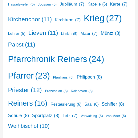
Jubiläum
(7)
Karte
(7)
Kapelle
(6)
Hasselsweiler
(5)
Joussen
(5)
Krieg
(27)
Kirchenchor
(11)
Kirchturm
(7)
Lieven
(11)
Müntz
(8)
Maar
(7)
Lehrer
(6)
Linnich
(5)
Papst
(11)
Pfarrchronik Reiners
(24)
Pfarrer
(23)
Philippen
(8)
Pfarrhaus
(5)
Priester
(12)
Prozession
(5)
Ralshoven
(5)
Reiners
(16)
Schiffer
(8)
Restaurierung
(6)
Saal
(6)
Schule
(8)
Sportplatz
(8)
Tetz
(7)
Verwaltung
(5)
von Meer
(5)
Weihbischof
(10)