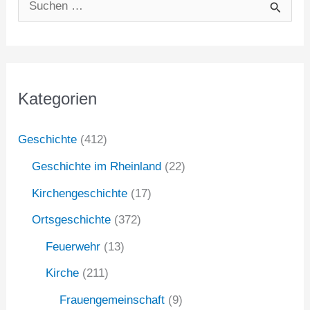
S
u
c
h
Kategorien
e
n
Geschichte
(412)
n
Geschichte im Rheinland
(22)
a
Kirchengeschichte
(17)
c
Ortsgeschichte
(372)
h
:
Feuerwehr
(13)
Kirche
(211)
Frauengemeinschaft
(9)