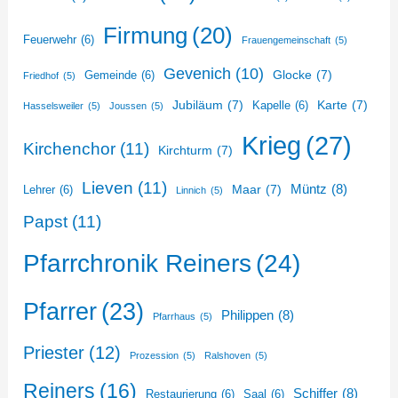
Firmung
(20)
Feuerwehr
(6)
Frauengemeinschaft
(5)
Gevenich
(10)
Glocke
(7)
Gemeinde
(6)
Friedhof
(5)
Jubiläum
(7)
Karte
(7)
Kapelle
(6)
Hasselsweiler
(5)
Joussen
(5)
Krieg
(27)
Kirchenchor
(11)
Kirchturm
(7)
Lieven
(11)
Müntz
(8)
Maar
(7)
Lehrer
(6)
Linnich
(5)
Papst
(11)
Pfarrchronik Reiners
(24)
Pfarrer
(23)
Philippen
(8)
Pfarrhaus
(5)
Priester
(12)
Prozession
(5)
Ralshoven
(5)
Reiners
(16)
Schiffer
(8)
Restaurierung
(6)
Saal
(6)