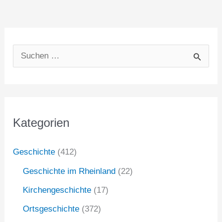
S
u
c
h
Kategorien
e
n
Geschichte
(412)
n
Geschichte im Rheinland
(22)
a
Kirchengeschichte
(17)
c
Ortsgeschichte
(372)
h