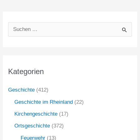
S
u
c
h
Kategorien
e
n
Geschichte
(412)
n
Geschichte im Rheinland
(22)
a
Kirchengeschichte
(17)
c
Ortsgeschichte
(372)
h
:
Feuerwehr
(13)