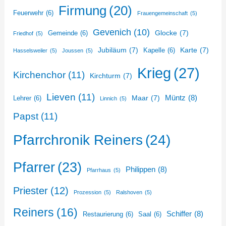
Firmung
(20)
Feuerwehr
(6)
Frauengemeinschaft
(5)
Gevenich
(10)
Glocke
(7)
Gemeinde
(6)
Friedhof
(5)
Jubiläum
(7)
Karte
(7)
Kapelle
(6)
Hasselsweiler
(5)
Joussen
(5)
Krieg
(27)
Kirchenchor
(11)
Kirchturm
(7)
Lieven
(11)
Müntz
(8)
Maar
(7)
Lehrer
(6)
Linnich
(5)
Papst
(11)
Pfarrchronik Reiners
(24)
Pfarrer
(23)
Philippen
(8)
Pfarrhaus
(5)
Priester
(12)
Prozession
(5)
Ralshoven
(5)
Reiners
(16)
Schiffer
(8)
Restaurierung
(6)
Saal
(6)