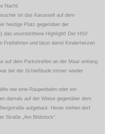
die Nacht.
esucher ist das Karussell auf dem
der heutige Platz gegenüber der
) das unumstrittene Highlight! Der HSV
n Freifahrten und lässt damit Kinderherzen
e auf dem Parkstreifen an der Maar entlang
war bei der Schießbude immer wieder
fte wie eine Raupenbahn oder ein
en damals auf der Wiese gegenüber dem
 Bergstraße aufgebaut. Heute stehen dort
r Straße „Am Bildstock“.