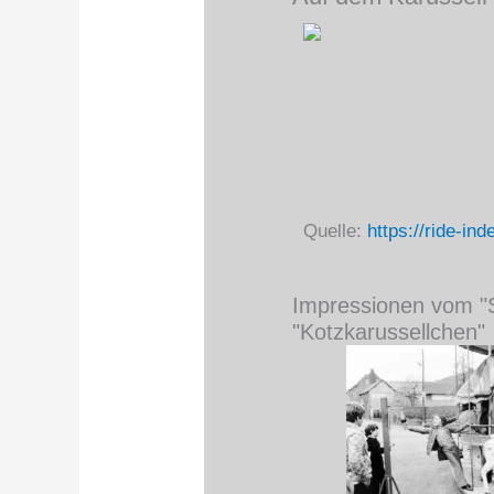
Quelle:
https://ride-in
Impressionen vom "
"Kotzkarussellchen"