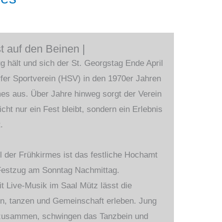
t auf den Beinen |
g hält und sich der St. Georgstag Ende April
orfer Sportverein (HSV) in den 1970er Jahren
rmes aus. Über Jahre hinweg sorgt der Verein
cht nur ein Fest bleibt, sondern ein Erlebnis
.
l der Frühkirmes ist das festliche Hochamt
 Festzug am Sonntag Nachmittag.
t Live-Musik im Saal Mütz lässt die
rn, tanzen und Gemeinschaft erleben. Jung
zusammen, schwingen das Tanzbein und