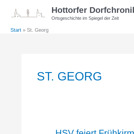
Zum
Hottorfer Dorfchroni
Inhalt
Ortsgeschichte im Spiegel der Zeit
springen
Start
St. Georg
ST. GEORG
HSV feiert Frühkir