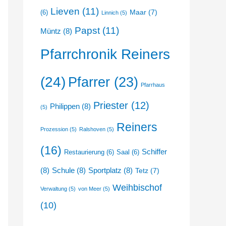
Lieven
(11)
Maar
(7)
(6)
Linnich
(5)
Papst
(11)
Müntz
(8)
Pfarrchronik Reiners
(24)
Pfarrer
(23)
Pfarrhaus
Priester
(12)
Philippen
(8)
(5)
Reiners
Prozession
(5)
Ralshoven
(5)
(16)
Schiffer
Restaurierung
(6)
Saal
(6)
(8)
Schule
(8)
Sportplatz
(8)
Tetz
(7)
Weihbischof
Verwaltung
(5)
von Meer
(5)
(10)