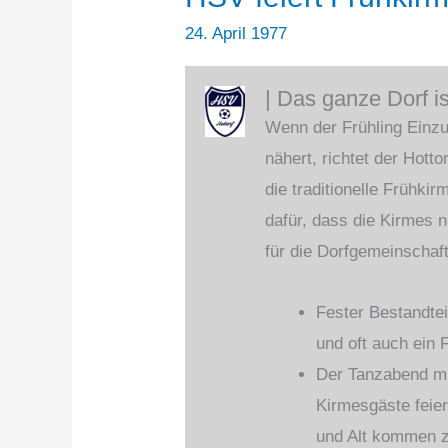
24. April 1977
| Das ganze Dorf is
Wenn der Frühling Einzu
nähert, richtet der Hott
die traditionelle Frühki
dafür, dass die Kirmes ni
für die Dorfgemeinschaft
Fester Bestandtei
und oft auch ein
Der Tanzabend mi
Kirmesgäste feie
und Alt kommen 