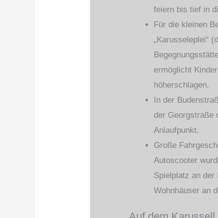
feiern bis tief in 
Für die kleinen B
„Karusseleplei“ (
Begegnungsstätte
ermöglicht Kinder
höherschlagen.
In der Budenstraß
der Georgstraße 
Anlaufpunkt.
Große Fahrgeschä
Autoscooter wurd
Spielplatz an der
Wohnhäuser an de
Auf dem Karussell