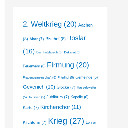
2. Weltkrieg
(20)
Aachen
Boslar
(8)
Bischof
(8)
Altar
(7)
(16)
Buchholzbusch
(5)
Dekanat
(5)
Firmung
(20)
Feuerwehr
(6)
Gemeinde
(6)
Frauengemeinschaft
(5)
Friedhof
(5)
Gevenich
(10)
Glocke
(7)
Hasselsweiler
Jubiläum
(7)
Kapelle
(6)
(5)
Joussen
(5)
Kirchenchor
(11)
Karte
(7)
Krieg
(27)
Kirchturm
(7)
Lehrer