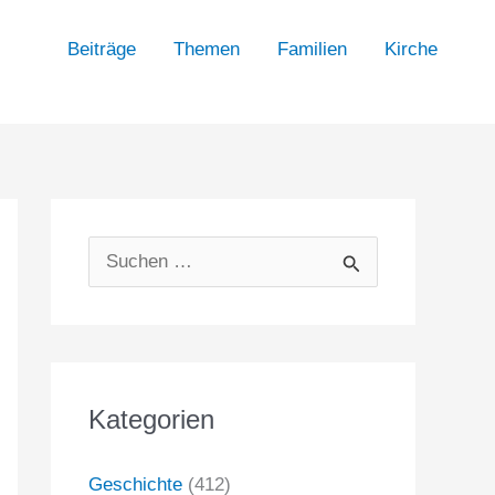
Beiträge
Themen
Familien
Kirche
S
u
c
h
Kategorien
e
n
Geschichte
(412)
n