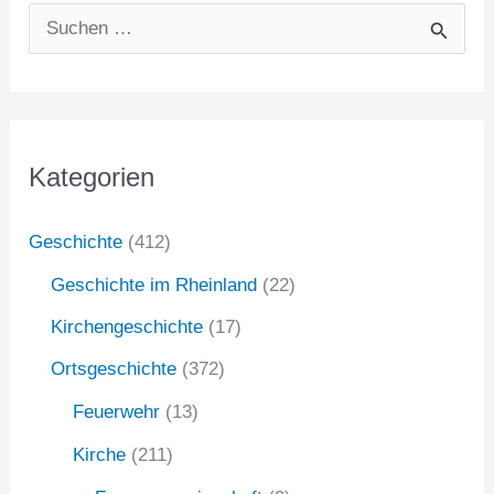
S
u
c
h
Kategorien
e
n
Geschichte
(412)
n
Geschichte im Rheinland
(22)
a
Kirchengeschichte
(17)
c
Ortsgeschichte
(372)
h
:
Feuerwehr
(13)
Kirche
(211)