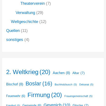
Theaterverein
(7)
Verwaltung
(29)
Weltgeschichte
(12)
Quellen
(11)
sonstiges
(4)
2. Weltkrieg
(20)
Aachen
(8)
Altar
(7)
Boslar
(16)
Bischof
(8)
Buchholzbusch
(5)
Dekanat
(5)
Firmung
(20)
Feuerwehr
(6)
Frauengemeinschaft
(5)
Gevenich
(10)
Glocke
(7)
Gemeinde
(6)
Friedhof
(5)