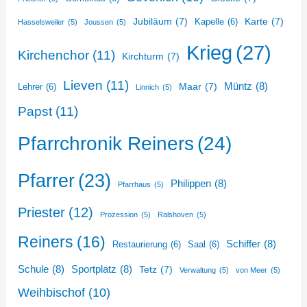
Jubiläum
(7)
Karte
(7)
Kapelle
(6)
Hasselsweiler
(5)
Joussen
(5)
Krieg
(27)
Kirchenchor
(11)
Kirchturm
(7)
Lieven
(11)
Müntz
(8)
Maar
(7)
Lehrer
(6)
Linnich
(5)
Papst
(11)
Pfarrchronik Reiners
(24)
Pfarrer
(23)
Philippen
(8)
Pfarrhaus
(5)
Priester
(12)
Prozession
(5)
Ralshoven
(5)
Reiners
(16)
Schiffer
(8)
Restaurierung
(6)
Saal
(6)
Schule
(8)
Sportplatz
(8)
Tetz
(7)
Verwaltung
(5)
von Meer
(5)
Weihbischof
(10)