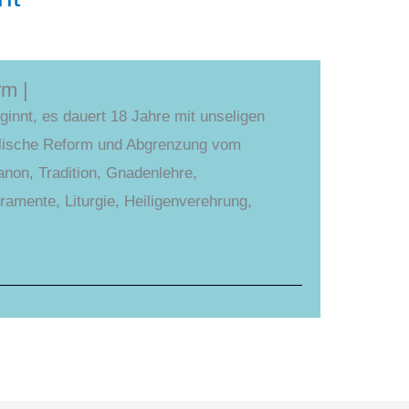
rm |
innt, es dauert 18 Jahre mit unseligen
lische Reform und Abgrenzung vom
anon, Tradition, Gnadenlehre,
ramente, Liturgie, Heiligenverehrung,