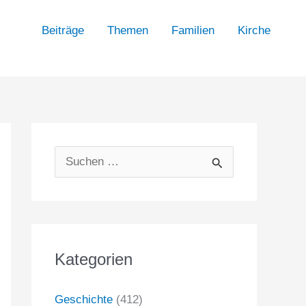
Beiträge
Themen
Familien
Kirche
S
u
c
h
Kategorien
e
n
Geschichte
(412)
n