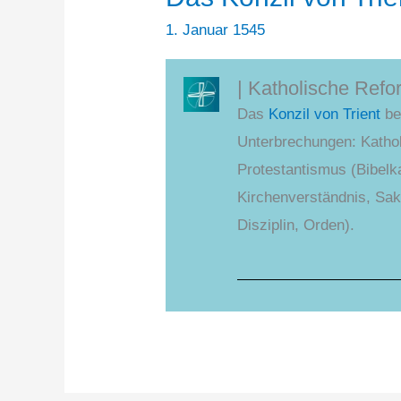
1. Januar 1545
| Katholische Refo
Das
Konzil von Trient
beg
Unterbrechungen: Katho
Protestantismus (Bibelk
Kirchenverständnis, Sak
Disziplin, Orden).