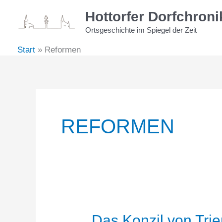
Zum
Hottorfer Dorfchroni
Inhalt
Ortsgeschichte im Spiegel der Zeit
springen
Start
Reformen
REFORMEN
Das Konzil von Trie