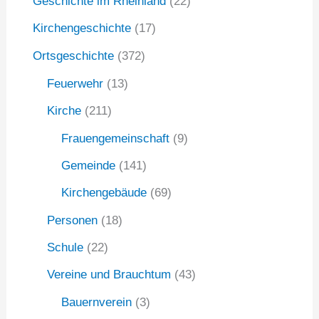
Geschichte im Rheinland
(22)
a
Kirchengeschichte
(17)
c
Ortsgeschichte
(372)
h
:
Feuerwehr
(13)
Kirche
(211)
Frauengemeinschaft
(9)
Gemeinde
(141)
Kirchengebäude
(69)
Personen
(18)
Schule
(22)
Vereine und Brauchtum
(43)
Bauernverein
(3)