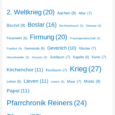
2. Weltkrieg
(20)
Aachen
(8)
Altar
(7)
Boslar
(16)
Bischof
(8)
Buchholzbusch
(5)
Dekanat
(5)
Firmung
(20)
Feuerwehr
(6)
Frauengemeinschaft
(5)
Gevenich
(10)
Glocke
(7)
Gemeinde
(6)
Friedhof
(5)
Jubiläum
(7)
Karte
(7)
Kapelle
(6)
Hasselsweiler
(5)
Joussen
(5)
Krieg
(27)
Kirchenchor
(11)
Kirchturm
(7)
Lieven
(11)
Müntz
(8)
Maar
(7)
Lehrer
(6)
Linnich
(5)
Papst
(11)
Pfarrchronik Reiners
(24)