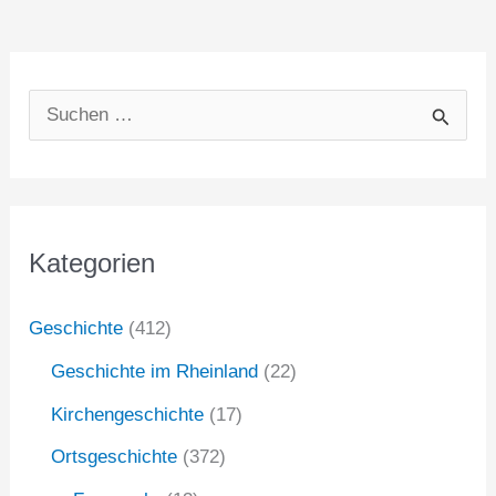
S
u
c
h
Kategorien
e
n
Geschichte
(412)
n
Geschichte im Rheinland
(22)
a
Kirchengeschichte
(17)
c
Ortsgeschichte
(372)
h