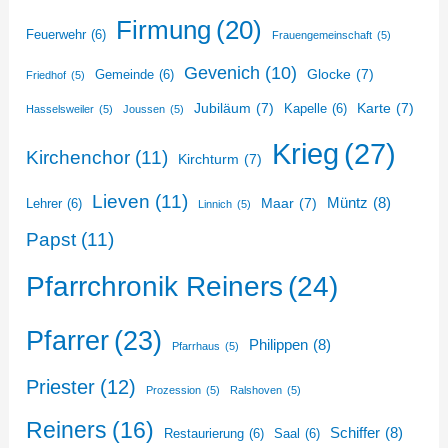
Firmung
(20)
Feuerwehr
(6)
Frauengemeinschaft
(5)
Gevenich
(10)
Glocke
(7)
Gemeinde
(6)
Friedhof
(5)
Jubiläum
(7)
Karte
(7)
Kapelle
(6)
Hasselsweiler
(5)
Joussen
(5)
Krieg
(27)
Kirchenchor
(11)
Kirchturm
(7)
Lieven
(11)
Müntz
(8)
Maar
(7)
Lehrer
(6)
Linnich
(5)
Papst
(11)
Pfarrchronik Reiners
(24)
Pfarrer
(23)
Philippen
(8)
Pfarrhaus
(5)
Priester
(12)
Prozession
(5)
Ralshoven
(5)
Reiners
(16)
Schiffer
(8)
Restaurierung
(6)
Saal
(6)