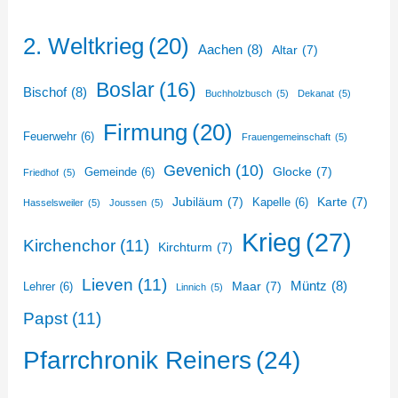
2. Weltkrieg
(20)
Aachen
(8)
Altar
(7)
Boslar
(16)
Bischof
(8)
Buchholzbusch
(5)
Dekanat
(5)
Firmung
(20)
Feuerwehr
(6)
Frauengemeinschaft
(5)
Gevenich
(10)
Glocke
(7)
Gemeinde
(6)
Friedhof
(5)
Jubiläum
(7)
Karte
(7)
Kapelle
(6)
Hasselsweiler
(5)
Joussen
(5)
Krieg
(27)
Kirchenchor
(11)
Kirchturm
(7)
Lieven
(11)
Müntz
(8)
Maar
(7)
Lehrer
(6)
Linnich
(5)
Papst
(11)
Pfarrchronik Reiners
(24)