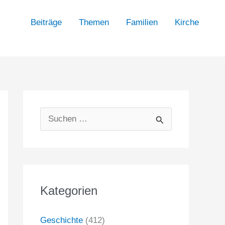
Beiträge
Themen
Familien
Kirche
S
u
c
h
Kategorien
e
n
Geschichte
(412)
n