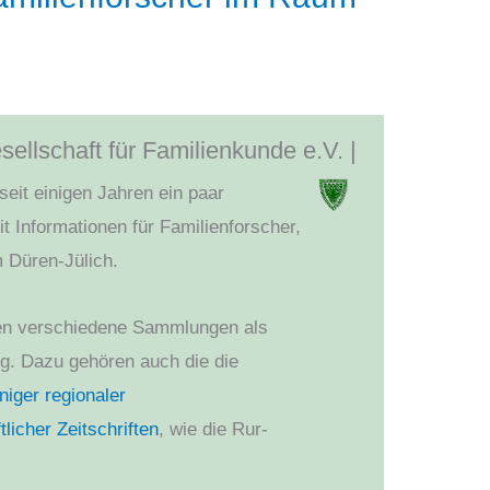
ellschaft für Familienkunde e.V. |
 seit einigen Jahren ein paar
t Informationen für Familienforscher,
 Düren-Jülich.
n verschiedene Sammlungen als
g. Dazu gehören auch die die
niger regionaler
licher Zeitschriften
, wie die Rur-