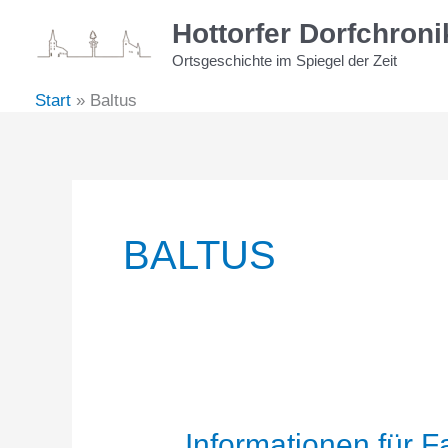
Zum
Hottorfer Dorfchroni
Inhalt
Ortsgeschichte im Spiegel der Zeit
springen
Start
Baltus
BALTUS
Informationen für 