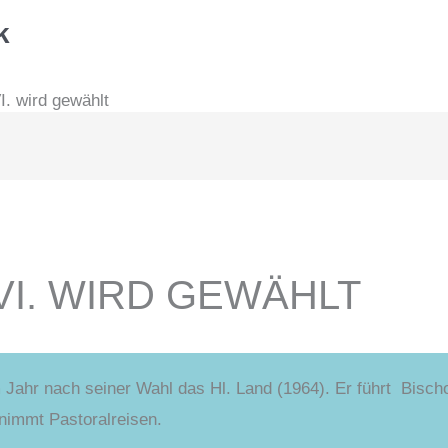
k
I. wird gewählt
VI. WIRD GEWÄHLT
Jahr nach seiner Wahl das Hl. Land (1964). Er führt Bisch
rnimmt Pastoralreisen.