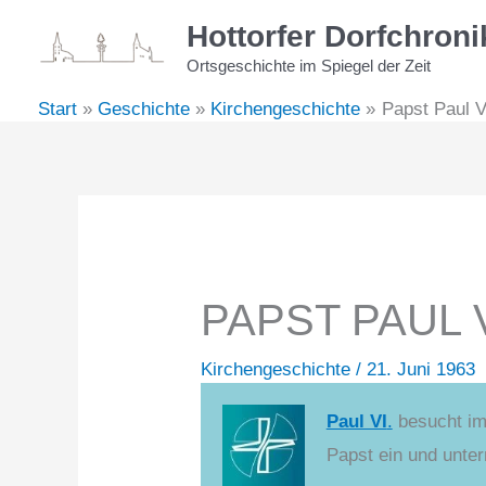
Zum
Hottorfer Dorfchroni
Inhalt
Ortsgeschichte im Spiegel der Zeit
springen
Start
Geschichte
Kirchengeschichte
Papst Paul V
PAPST PAUL 
Kirchengeschichte
/
21. Juni 1963
Paul VI
.
besucht im 
Papst ein und unte