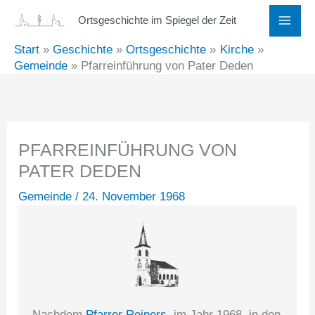
Zum
Ortsgeschichte im Spiegel der Zeit
Inhalt
Start
Geschichte
Ortsgeschichte
Kirche
springen
Gemeinde
Pfarreinführung von Pater Deden
PFARREINFÜHRUNG VON
PATER DEDEN
Gemeinde
/
24. November 1968
Nachdem
Pfarrer Reiners
im Jahr 1968 in den