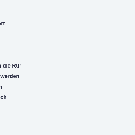
rt
 die Rur
t werden
er
ich