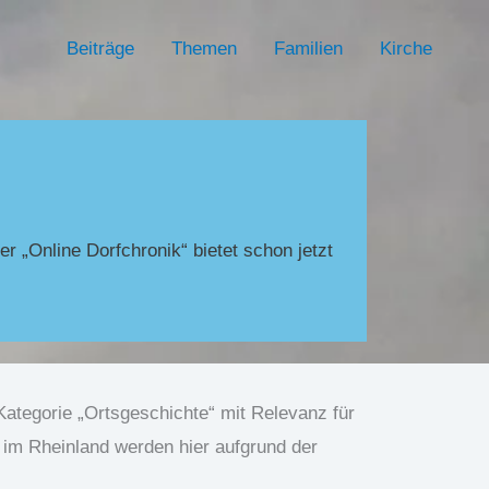
Beiträge
Themen
Familien
Kirche
er „Online Dorfchronik“ bietet schon jetzt
 Kategorie „Ortsgeschichte“ mit Relevanz für
 im Rheinland werden hier aufgrund der