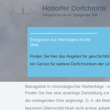
Zum
Hottorfer Dorfchronik
Inhalt
Ortsgeschichte im Spiegel der Zeit
springen
Ereignisse zur Heimatgeschichte
Orte
Finden Sie hier das Angebot für geschichtlic
ein Gerüst für weitere Dorfchroniken der Li
Betragstitel in chronologischer Reihenfolge - e
Finden Sie hier eine analologe Darstellung zu
die umliegenden Orte angezeigt. D. h. die Be
besseren Übersichtlichkeit nicht erneut aufgeli