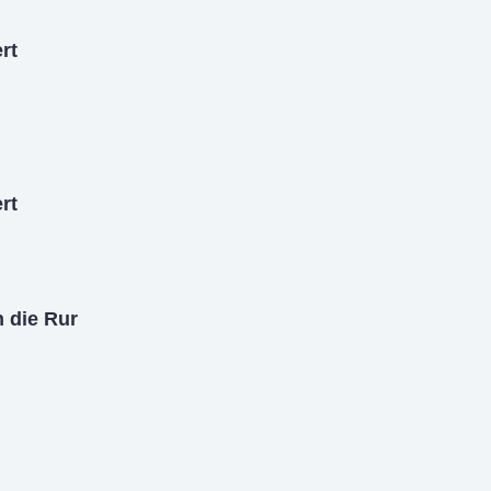
rt
rt
 die Rur