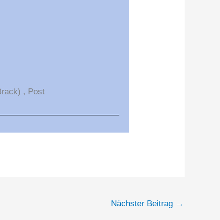
Brack) , Post
Nächster Beitrag
→