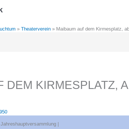
k
auchtum
Theaterverein
Maibaum auf dem Kirmesplatz, a
 DEM KIRMESPLATZ, A
1950
lt Jahreshauptversammlung |