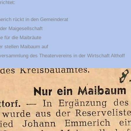
richtet:
rich rückt in den Gemeinderat
der Maigesellschaft
e für die Maibräute
r stellen Maibaum auf
ersammlung des Theatervereins in der Wirtschaft Althoff