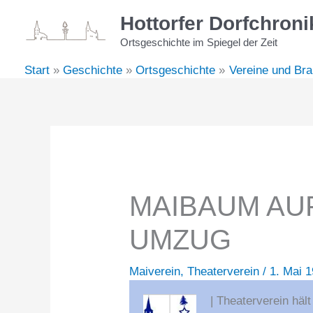
Zum
Hottorfer Dorfchroni
Inhalt
Ortsgeschichte im Spiegel der Zeit
springen
Start
Geschichte
Ortsgeschichte
Vereine und Br
MAIBAUM AUF
UMZUG
Maiverein
,
Theaterverein
/
1. Mai 
| Theaterverein hä