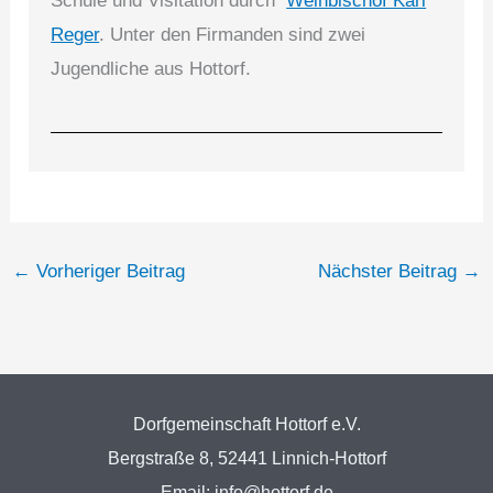
Schule und Visitation durch
Weihbischof Karl
Reger
. Unter den Firmanden sind zwei
Jugendliche aus Hottorf.
←
Vorheriger Beitrag
Nächster Beitrag
→
Dorfgemeinschaft Hottorf e.V.
Bergstraße 8, 52441 Linnich-Hottorf
Email: info@hottorf.de